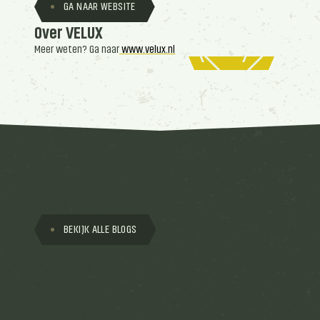
GA NAAR WEBSITE
Over VELUX
Meer weten? Ga naar
www.velux.nl
Blogs van VELUX
BEKIJK ALLE BLOGS
VELUX heeft nog
geen blogs
geplaatst
Deze partner heeft op dit
moment nog geen blogs