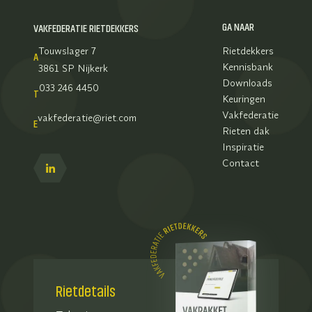
GA NAAR
VAKFEDERATIE RIETDEKKERS
Touwslager 7
Rietdekkers
A
Kennisbank
3861 SP Nijkerk
Downloads
033 246 4450
T
Keuringen
Vakfederatie
vakfederatie@riet.com
E
Rieten dak
Inspiratie
Contact
Rietdetails