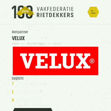
Rietpartner
VELUX
HOME
RIETPARTNERS
VELUX
Daglicht
+31 30 6629 629
T
info@velux.nl
E
Molensteijn 2
A
3454 PT De Meern