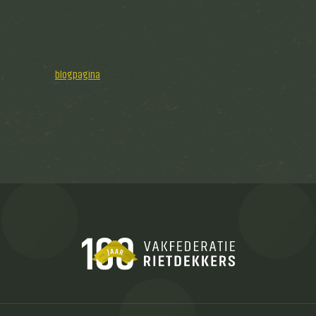
gepubliceerd. Wil je toch
alvast interessante
artikelen lezen?
Neem dan een kijkje op
onze
blogpagina
voor alle
recente blogs.