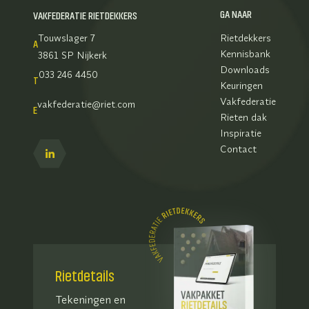
GA NAAR
VAKFEDERATIE RIETDEKKERS
Touwslager 7
Rietdekkers
A
Kennisbank
3861 SP Nijkerk
Downloads
033 246 4450
T
Keuringen
Vakfederatie
vakfederatie@riet.com
E
Rieten dak
Inspiratie
Contact
Rietdetails
Tekeningen en