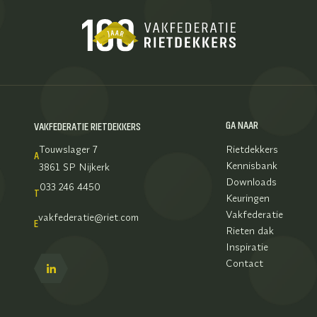
GA NAAR
VAKFEDERATIE RIETDEKKERS
Touwslager 7
Rietdekkers
A
Kennisbank
3861 SP Nijkerk
Downloads
033 246 4450
T
Keuringen
Vakfederatie
vakfederatie@riet.com
E
Rieten dak
Inspiratie
Contact