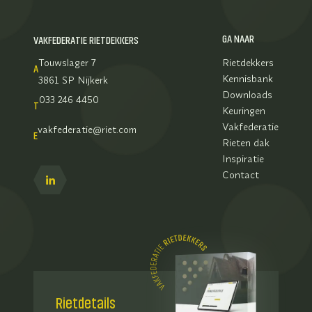
GA NAAR
VAKFEDERATIE RIETDEKKERS
Touwslager 7
Rietdekkers
A
Kennisbank
3861 SP Nijkerk
Downloads
033 246 4450
T
Keuringen
Vakfederatie
vakfederatie@riet.com
E
Rieten dak
Inspiratie
Contact
Rietdetails