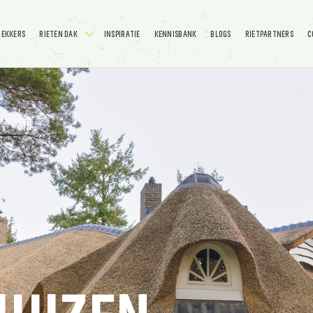
DEKKERS
RIETEN DAK
INSPIRATIE
KENNISBANK
BLOGS
RIETPARTNERS
C