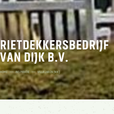
RIETDEKKERSBEDRIJF
VAN DIJK B.V.
HOME
INSPIRATIE
VILLA LAREN (NH.)