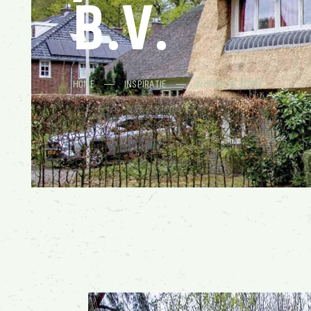
B.V.
HOME
INSPIRATIE
WOONHUIS SOEST