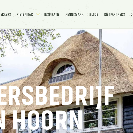
DEKKERS
RIETEN DAK
INSPIRATIE
KENNISBANK
BLOGS
RIETPARTNERS
C
ERSBEDRIJF
EN HOORN